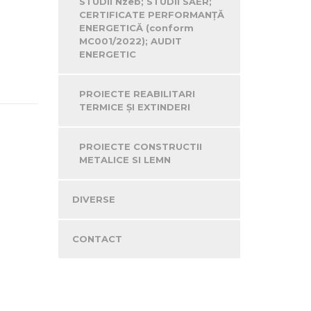
STUDII Nzeb; STUDII SAER;
CERTIFICATE PERFORMANŢĂ
ENERGETICĂ (conform
MC001/2022); AUDIT
ENERGETIC
PROIECTE REABILITARI
TERMICE ŞI EXTINDERI
PROIECTE CONSTRUCTII
METALICE SI LEMN
DIVERSE
CONTACT