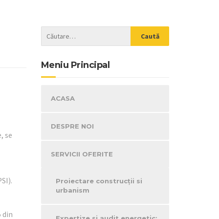
Meniu Principal
ACASA
DESPRE NOI
, se
SERVICII OFERITE
SI).
Proiectare construcţii si
urbanism
 din
Expertize si audit energetic;