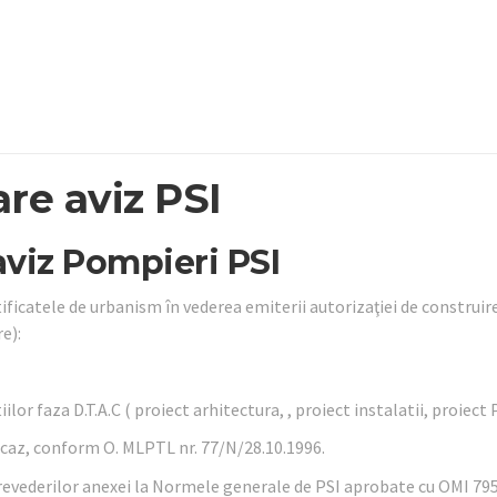
e aviz PSI
viz Pompieri PSI
tificatele de urbanism în vederea emiterii autorizaţiei de construire
e):
or faza D.T.A.C ( proiect arhitectura, , proiect instalatii, proiect P
pa caz, conform O. MLPTL nr. 77/N/28.10.1996.
revederilor anexei la Normele generale de PSI aprobate cu OMI 795