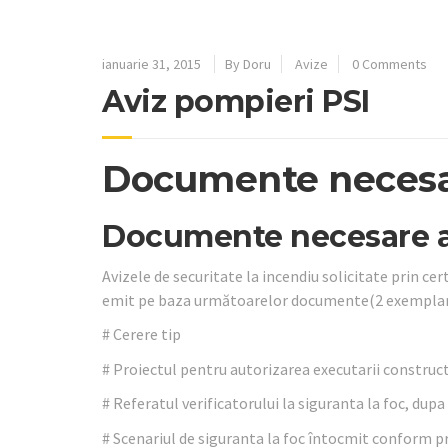
ianuarie 31, 2015
By Doru
Avize
0 Comments
Aviz pompieri PSI
Documente necesar
Documente necesare a
Avizele de securitate la incendiu solicitate prin cer
emit pe baza următoarelor documente(2 exemplar
# Cerere tip
# Proiectul pentru autorizarea executarii constructiil
# Referatul verificatorului la siguranta la foc, du
# Scenariul de siguranta la foc întocmit conform p