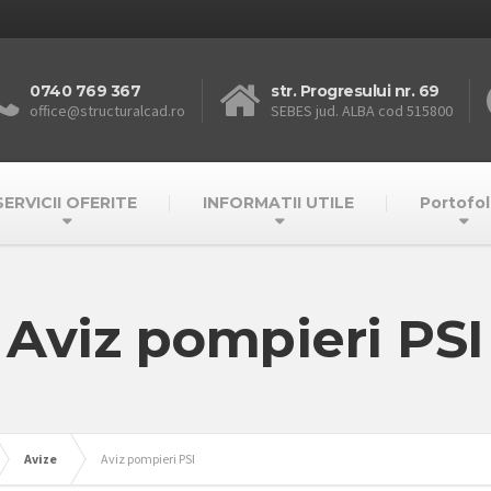
0740 769 367
str. Progresului nr. 69
office@structuralcad.ro
SEBES jud. ALBA cod 515800
SERVICII OFERITE
INFORMATII UTILE
Portofol
Aviz pompieri PSI
Avize
Aviz pompieri PSI